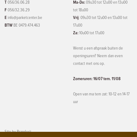
T
056/36.06.28
Ma-Do:
09u30 tot 12u00 en 13u00
F
056/32.36.29
tot 18u00
E
info@parketcenter.be
Vrij
: 09u30 tot 12u00 en 13u00 tot
BTW
BE 0479.474.463
17u00
Za:
10u00 tot 17u00
Wenst u een afspraak buiten de
openingsuren? Neem dan even
contact met ons op.
Zomeruren: 16/07 tem. 11/08
Open van ma tem zat: 10-12 en 14-17
uur
Site by
Branderij